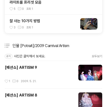
라이트룸 프리셋 모음
5
0
조회
1
잘 사는 10가지 방법
3
0
조회
1
인물 [Potrait]/2009 Carnival Artism
분류 전체보기
주요 글 목록
사진은 클릭해서 보세요.
모두보기
공지
[패션쇼] ARTISM 9
작성시간
1
0
2009. 5. 21.
[패션쇼] ARTISM 8
작성시간