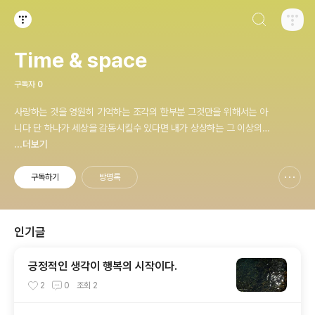
검색하기
티스토리
Time & space
구독자
0
사랑하는 것을 영원히 기억하는 조각의 한부분 그것만을 위해서는 아
니다 단 하나가 세상을 감동시킬수 있다면 내가 상상하는 그 이상의
것을 되어~
...더보기
구독하기
방명록
신고하기 레이어
열기
인기글
긍정적인 생각이 행복의 시작이다.
2
0
조회
2