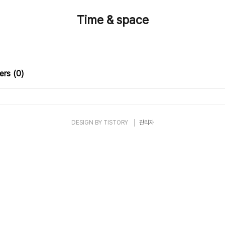
Time & space
ers
(0)
DESIGN BY
TISTORY
관리자