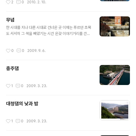
2
0
2010. 2. 10.
무념
글 내용
한 시대를 지나 다른 시대로 건너온 곳 이제는 푸르던 초목
도 서서히 그 색을 빼았기는 시간 온갖 이야기거리를 간직
한 뒤뜰에 앉아 지나온 인생을 생각해 본다. 이곳만큼이야
애절하겠냐마는 아무 생각없이 살아온 듯 시간은 기억마저
작성시간
0
0
2009. 9. 6.
잠재우며 숲 뒤편으로 사라져 간다. 오늘 내가 잠시 시간을
의탁하여 앉아있던 이 자리 어느 누의 쉼자리이며 어느 누
의 쉼자리 일 것인가!
충주댐
작성시간
1
0
2009. 3. 23.
대청댐의 낮과 밤
작성시간
1
0
2009. 3. 23.