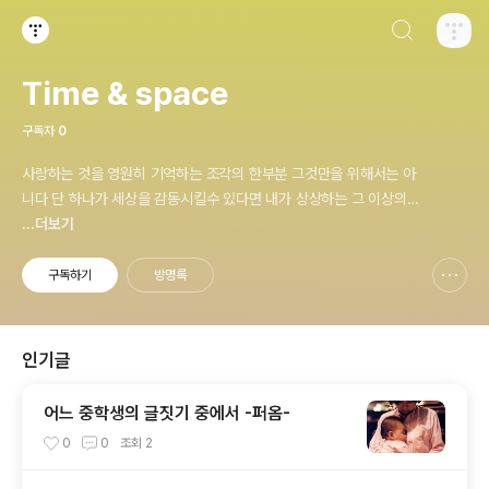
검색하기
티스토리
Time & space
구독자
0
사랑하는 것을 영원히 기억하는 조각의 한부분 그것만을 위해서는 아
니다 단 하나가 세상을 감동시킬수 있다면 내가 상상하는 그 이상의
것을 되어~
...더보기
구독하기
방명록
신고하기 레이어
열기
인기글
어느 중학생의 글짓기 중에서 -퍼옴-
0
0
조회
2