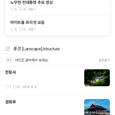
노무현 전대통령 추모 영상
0
0
조회
1
라이트룸 프리셋 모음
5
0
조회
1
풍경 [Lanscape]/structure
분류 전체보기
주요 글 목록
사진은 클릭해서 보세요.
모두보기
공지
전등사
작성시간
1
0
2014. 8. 9.
경회루
작성시간