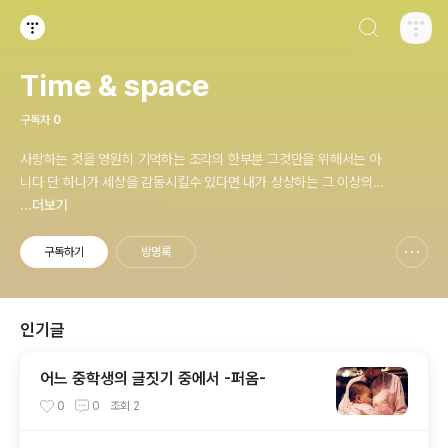
검색하기
티스토리
Time & space
구독자
0
사랑하는 것을 영원히 기억하는 조각의 한부분 그것만을 위해서는 아
니다 단 하나가 세상을 감동시킬수 있다면 내가 상상하는 그 이상의
것을 되어~
...더보기
구독하기
방명록
신고하기 레이어
열기
인기글
어느 중학생의 글짓기 중에서 -퍼옴-
0
0
조회
2