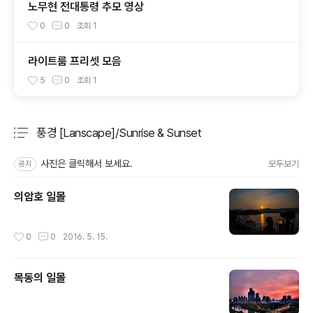
노무현 전대통령 추모 영상
0
0
조회
1
라이트룸 프리셋 모음
5
0
조회
1
풍경 [Lanscape]/Sunrise & Sunset
분류 전체보기
주요 글 목록
사진은 클릭해서 보세요.
모두보기
공지
의암호 일몰
작성시간
0
0
2016. 5. 15.
목동의 일몰
작성시간