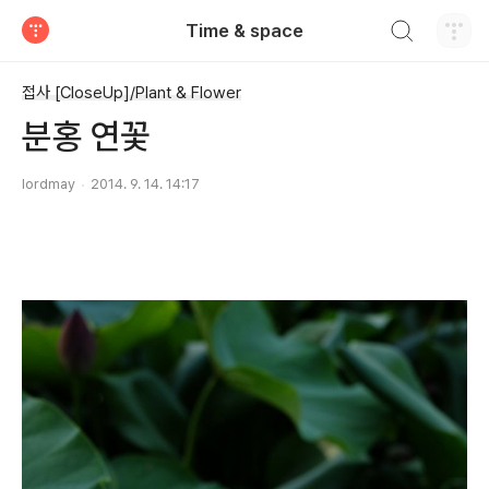
검색하기
Time & space
티스토리
접사 [CloseUp]/Plant & Flower
분홍 연꽃
lordmay
2014. 9. 14. 14:17