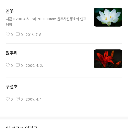
연꽃
글 내용
니콘 D200 + 시그마 70-300mm 원주사진동호회 인프
레임
0
0
2016. 7. 8.
원추리
글 내용
0
0
2009. 4. 2.
구절초
글 내용
0
0
2009. 4. 1.