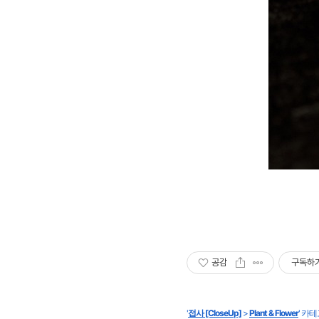
공감
구독하
'
접사 [CloseUp]
>
Plant & Flower
' 카