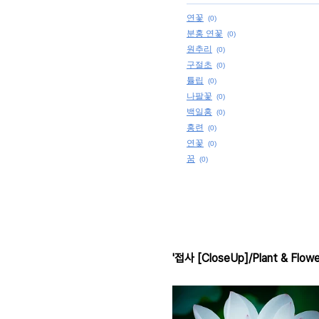
연꽃
(0)
분홍 연꽃
(0)
원추리
(0)
구절초
(0)
튤립
(0)
나팔꽃
(0)
백일홍
(0)
홍련
(0)
연꽃
(0)
꿈
(0)
'접사 [CloseUp]/Plant & Flowe