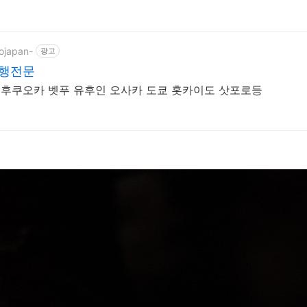
ojapan-
광고
여행전문
 후쿠오카 벳푸 유후인 오사카 도쿄 홋카이도 삿포로등